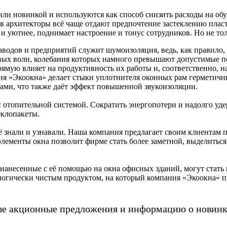
ли новинкой и используются как способ снизить расходы на обу
дов архитекторы всё чаще отдают предпочтение застеклению пла
 и уютнее, поднимает настроение и тонус сотрудников. Но не т
водов и предприятий служит шумоизоляция, ведь, как правило,
ых волн, колебания которых намного превышают допустимые пок
рямую влияет на продуктивность их работы и, соответственно, 
ния «Экоокна» делает стыки уплотнителя оконных рам герметич
лами, что также даёт эффект повышенной звукоизоляции.
с отопительной системой. Сократить энергопотери и надолго уд
еклопакеты.
её знали и узнавали. Наша компания предлагает своим клиентам 
ементы окна позволит фирме стать более заметной, выделиться
 нанесенные с её помощью на окна офисных зданий, могут стать
логически чистым продуктом, на который компания «Экоокна» пр
ые акционные предложения и информацию о новинк