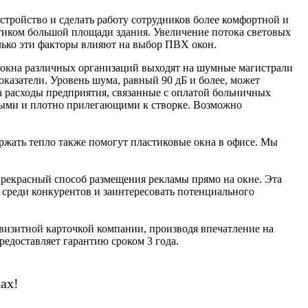
стройство и сделать работу сотрудников более комфортной и
стиком большой площади здания. Увеличение потока световых
олько эти факторы влияют на выбор ПВХ окон.
 окна различных организаций выходят на шумные магистрали
азатели. Уровень шума, равный 90 дБ и более, может
на расходы предприятия, связанные с оплатой больничных
ными и плотно прилегающими к створке. Возможно
ержать тепло также помогут пластиковые окна в офисе. Мы
прекрасный способ размещения рекламы прямо на окне. Эта
 среди конкурентов и заинтересовать потенциального
 визитной карточкой компании, производя впечатление на
едоставляет гарантию сроком 3 года.
ах!