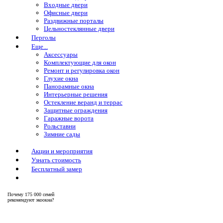
Входные двери
Офисные двери
Раздвижные порталы
Цельностеклянные двери
Перголы
Еще...
Аксессуары
Комплектующие для окон
Ремонт и регулировка окон
Глухие окна
Панорамные окна
Интерьерные решения
Остекление веранд и террас
Защитные ограждения
Гаражные ворота
Рольставни
Зимние сады
Акции и мероприятия
Узнать стоимость
Бесплатный замер
Почему
175 000 семей
рекомендуют экоокна?