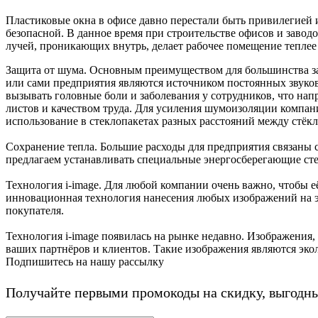
Пластиковые окна в офисе давно перестали быть привилегией и
безопасной. В данное время при строительстве офисов и заво
лучей, проникающих внутрь, делает рабочее помещение теплее
Защита от шума. Основным преимуществом для большинства за
или сами предприятия являются источником постоянных звуков
вызывать головные боли и заболевания у сотрудников, что нап
листов и качеством труда. Для усиления шумоизоляции компа
использование в стеклопакетах разных расстояний между стёк
Сохранение тепла. Большие расходы для предприятия связаны 
предлагаем устанавливать специальные энергосберегающие ст
Технология i-image. Для любой компании очень важно, чтобы 
инновационная технология нанесения любых изображений на эл
покупателя.
Технология i-image появилась на рынке недавно. Изображения,
ваших партнёров и клиентов. Такие изображения являются эко
Подпишитесь на нашу рассылку
Получайте первыми промокоды на скидку, выгодн