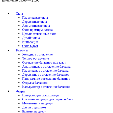
Ежедневно 09:00 — 21:00
Окна
Пластиковые окна
Деревянные окна
Алюминиевые окна
Окна премиум-класса
Цельностеклянные окна
Дизайн окна
Инновации
Окна в дом
Балконы
Холодное остекление
Теплое остекление
Остекление балконов под ключ
Алюминиевое остекление балкона
Пластиковое остекление балкона
Деревянное остекление балконов
Панорамное остекление балконов
Отделка балконов
Калькулятор остекления балконов
Двери
Входные двери в коттедж
Стеклянные двери для сауны и бани
Межкомнатные двери
Двери с декором
Балконные двери