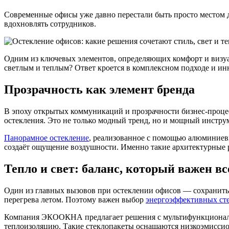
Современные офисы уже давно перестали быть просто местом д
вдохновлять сотрудников.
Одним из ключевых элементов, определяющих комфорт и визуаль
светлым и теплым? Ответ кроется в комплексном подходе и и
Прозрачность как элемент бренда
В эпоху открытых коммуникаций и прозрачности бизнес-процес
остекления. Это не только модный тренд, но и мощный инструм
Панорамное остекление
, реализованное с помощью алюминиевы
создаёт ощущение воздушности. Именно такие архитектурные 
Тепло и свет: баланс, который важен вс
Один из главных вызовов при остеклении офисов — сохранить 
перегрева летом. Поэтому важен выбор
энергоэффективных ст
Компания ЭКООКНА предлагает решения с мультифункциональн
теплоизоляцию. Такие стеклопакеты оснащаются низкоэмисси