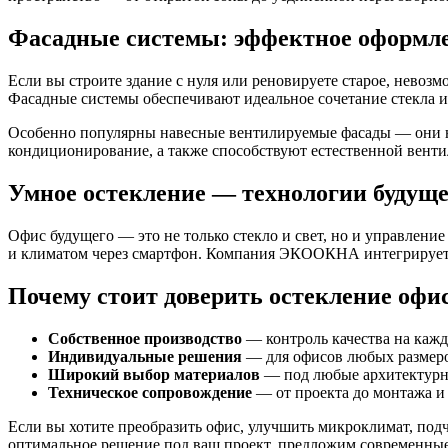
Фасадные системы: эффектное оформл
Если вы строите здание с нуля или реновируете старое, нево
Фасадные системы обеспечивают идеальное сочетание стекла и
Особенно популярны навесные вентилируемые фасады — они не
кондиционирование, а также способствуют естественной вент
Умное остекление — технологии будуще
Офис будущего — это не только стекло и свет, но и управлени
и климатом через смартфон. Компания ЭКООКНА интегрирует 
Почему стоит доверить остекление о
Собственное производство
— контроль качества на кажд
Индивидуальные решения
— для офисов любых размеро
Широкий выбор материалов
— под любые архитектурн
Техническое сопровождение
— от проекта до монтажа и
Если вы хотите преобразить офис, улучшить микроклимат, по
оптимальное решение под ваш проект, предложим современные 