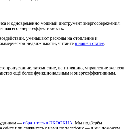
офиса и одновременно мощный инструмент энергосбережения.
вышая его энергоэффективность.
воздействий, уменьшают расходы на отопление и
 коммерческой недвижимости, читайте
в нашей статье
.
ветопропускание, затемнение, вентиляцию, управление жалюзи
ранство ещё более функциональным и энергоэффективным.
трудникам —
обратитесь в ЭКООКНА
. Мы подберём
а сайте или свяжитесь с нами по телефону — и мы поможем