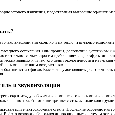
рафиолетового излучения, предотвращая выгорание офисной меб
рать?
 только внешний вид окон, но и их тепло- и шумоизоляционные 
фасадного остекления. Они прочны, долговечны, устойчивы к 
о и отвечают самым строгим требованиям энергоэффективност
ических зданиях или тех, кто ценит экологичность и натуральн
тойчивыми к внешним воздействиям.
я большинства офисов. Высокая шумоизоляция, долговечность и
ми.
тиль и звукоизоляция
перегородки между рабочими зонами, переговорными и зонами о
пользованию закалённого или триплекс-стекла, такие конструкц
атовые или электрохромные стёкла. Последние особенно интере
й. Всё это возможно благодаря инновационным системам остек