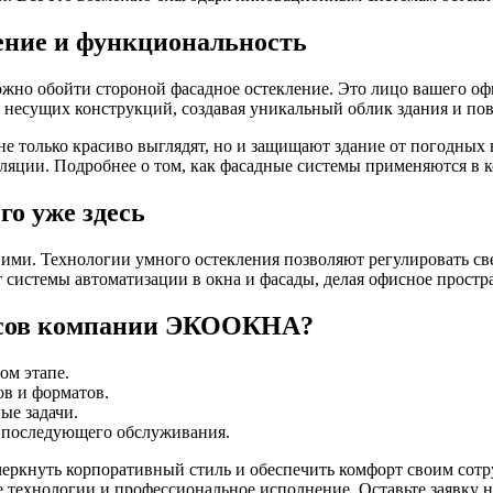
ение и функциональность
зможно обойти стороной фасадное остекление. Это лицо вашего 
 несущих конструкций, создавая уникальный облик здания и по
 только красиво выглядят, но и защищают здание от погодных 
иляции. Подробнее о том, как фасадные системы применяются в
го уже здесь
е ими. Технологии умного остекления позволяют регулировать с
системы автоматизации в окна и фасады, делая офисное прост
фисов компании ЭКООКНА?
ом этапе.
в и форматов.
ые задачи.
 последующего обслуживания.
дчеркнуть корпоративный стиль и обеспечить комфорт своим со
технологии и профессиональное исполнение. Оставьте заявку н