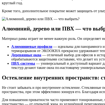
круглый год.
Кроме того, дополнительное покрытие может защищать от ульт
Алюминий, дерево или ПВХ — что выб
Материал рамы играет не менее важную роль. Он определяет не
Алюминиевые профили
— идеальны для панорамного и 
терморазрывом от ЭКООКНА прекрасно удерживают тепл
Деревянные окна
— отличный выбор для офисов в истор
обрабатываются защитными составами, что делает их ус
ПВХ-системы
— универсальный и доступный вариант дл
текстур делают такие окна по-настоящему универсальны
Остекление внутренних пространств: с
Не стоит забывать и про внутреннее остекление. Стеклянные 
пространства, при этом эффективно зонируя его. Благодаря ис
Для повышения приватности часто применяют тонированные, м
пространство — от открытой зоны до уединённой переговорно