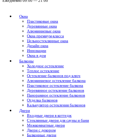
Ежедневно 09:00 — 21:00
Окна
Пластиковые окна
Деревянные окна
Алюминиевые окна
Окна премиум-класса
Цельностеклянные окна
Дизайн окна
Инновации
Окна в дом
Балконы
Холодное остекление
Теплое остекление
Остекление балконов под ключ
Алюминиевое остекление балкона
Пластиковое остекление балкона
Деревянное остекление балконов
Панорамное остекление балконов
Отделка балконов
Калькулятор остекления балконов
Двери
Входные двери в коттедж
Стеклянные двери для сауны и бани
Межкомнатные двери
Двери с декором
Балконные двери