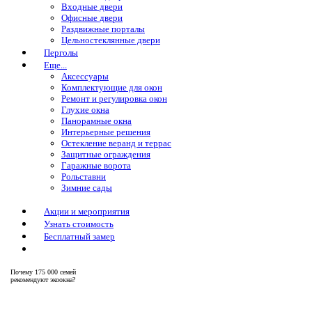
Входные двери
Офисные двери
Раздвижные порталы
Цельностеклянные двери
Перголы
Еще...
Аксессуары
Комплектующие для окон
Ремонт и регулировка окон
Глухие окна
Панорамные окна
Интерьерные решения
Остекление веранд и террас
Защитные ограждения
Гаражные ворота
Рольставни
Зимние сады
Акции и мероприятия
Узнать стоимость
Бесплатный замер
Почему
175 000 семей
рекомендуют экоокна?