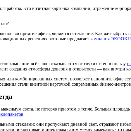
ля работы. Это визитная карточка компании, отражение корпор
ное восприятие офиса, является остекление. Как же выбрать та
нновационных решениях, которые предлагает
компания ЭКООК
сов компании всё чаще отказываются от глухих стен в пользу
с
ент создания атмосферы доверия и открытости — как внутри ком
х или комбинированных систем, позволяет наполнить офис ест
решения стали визитной карточкой современных бизнес-центров
егда
максимум света, не потеряв при этом в тепле. Большая площадь
еклопакетов
.
ыми стеклами: они пропускают дневной свет, отражают избыт
онными покрытиями и инертным газом между камерами, что по